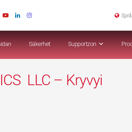
Språ
sidan
Säkerhet
Supportzon
Prod
CS LLC – Kryvyi