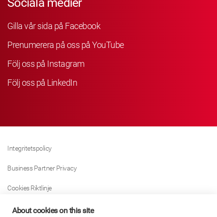
Sociala medier
Gilla vår sida på Facebook
Prenumerera på oss på YouTube
Följ oss på Instagram
Följ oss på LinkedIn
Integritetspolicy
Business Partner Privacy
Cookies Riktlinje
Modern Slavery Act Policy
About cookies on this site