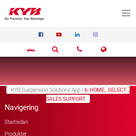
T
KYB Suspension Solutions App
/
6. HOME_ SELECT _
SALES SUPPORT
Navigering
Startsidan
Produkter