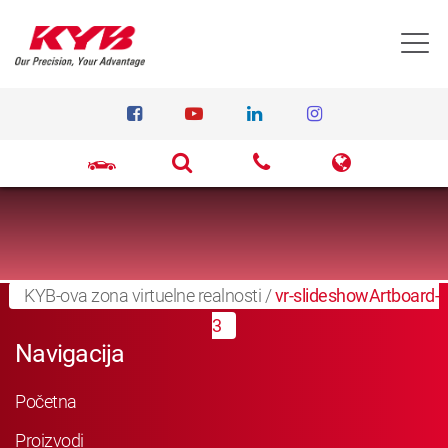
T
KYB-ova zona virtuelne realnosti
/
vr-slideshowArtboard-
3
Navigacija
Početna
Proizvodi