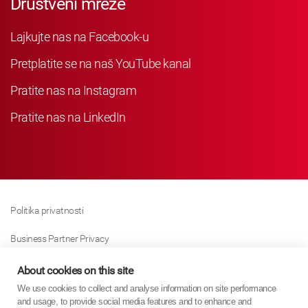
Društveni mreže
Lajkujte nas na Facebook-u
Pretplatite se na naš YouTube kanal
Pratite nas na Instagram
Pratite nas na LinkedIn
Politika privatnosti
Business Partner Privacy
Politika Kolačića
About cookies on this site
We use cookies to collect and analyse information on site performance
Modern Slavery Act Policy
and usage, to provide social media features and to enhance and