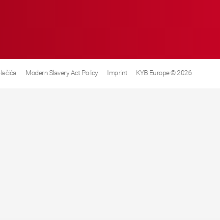
olačića
Modern Slavery Act Policy
Imprint
KYB Europe © 2026