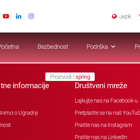
Jezik
Početna
Bezbednost
Podrška
Pr
Proizvodi
/
spring
tne informacije
Društveni mreže
Lajkujte nas na Facebook-u
nimci o Ugradnji
Pretplatite se na naš YouTu
nost
Pratite nas na Instagram
Pratite nas na LinkedIn