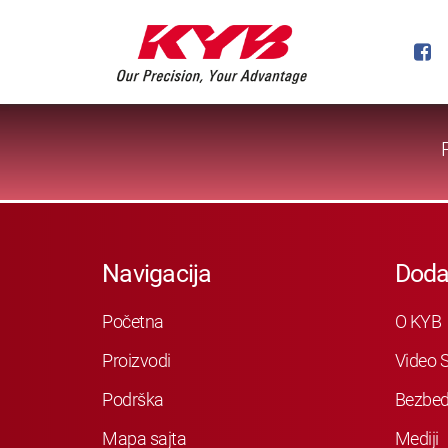
Navigacija
Doda
Početna
O KYB
Proizvodi
Video S
Podrška
Bezbed
Mapa sajta
Mediji