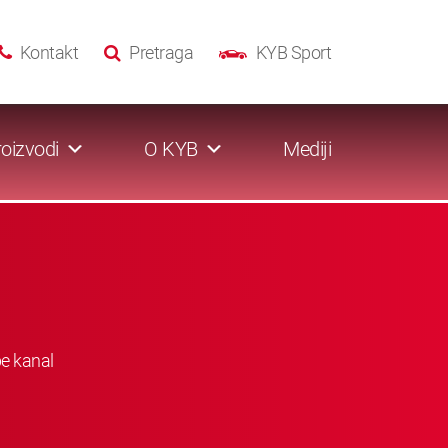
Kontakt
Pretraga
KYB Sport
oizvodi
O KYB
Mediji
be kanal