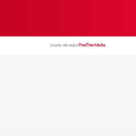
Izrada veb sajta
PixelTree Media