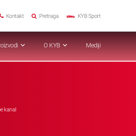
Kontakt
Pretraga
KYB Sport
oizvodi
O KYB
Mediji
be kanal