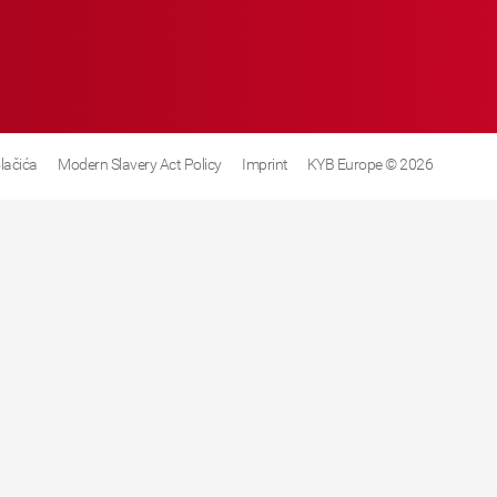
olačića
Modern Slavery Act Policy
Imprint
KYB Europe © 2026