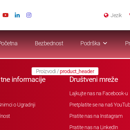
Jezik
Početna
Bezbednost
Podrška
Pr
Proizvodi
/
product_header
tne informacije
Društveni mreže
Lajkujte nas na Facebook-u
nimci o Ugradnji
Pretplatite se na naš YouTu
nost
Pratite nas na Instagram
Pratite nas na LinkedIn