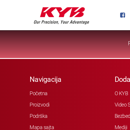
Navigacija
Doda
Početna
O KYB
Proizvodi
Video S
Podrška
Bezbed
Mapa sajta
Mediji