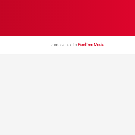
Izrada veb sajta
PixelTree Media