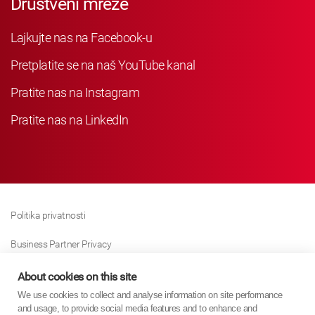
Društveni mreže
Lajkujte nas na Facebook-u
Pretplatite se na naš YouTube kanal
Pratite nas na Instagram
Pratite nas na LinkedIn
Politika privatnosti
Business Partner Privacy
Politika Kolačića
About cookies on this site
We use cookies to collect and analyse information on site performance
Modern Slavery Act Policy
and usage, to provide social media features and to enhance and