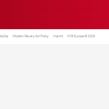
olačića
Modern Slavery Act Policy
Imprint
KYB Europe © 2026