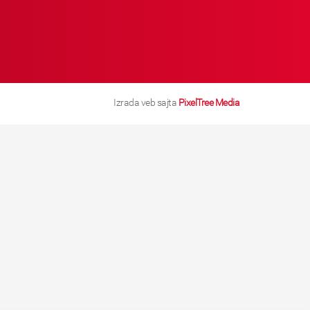
Izrada veb sajta
PixelTree Media