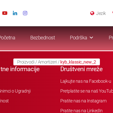
Jezik
Početna
Bezbednost
Podrška
Pr
Proizvodi
/
Amortizeri
/
kyb_klassic_new_2
tne informacije
Društveni mreže
Lajkujte nas na Facebook-u
nimci o Ugradnji
Pretplatite se na naš YouTu
nost
Pratite nas na Instagram
Pratite nas na LinkedIn