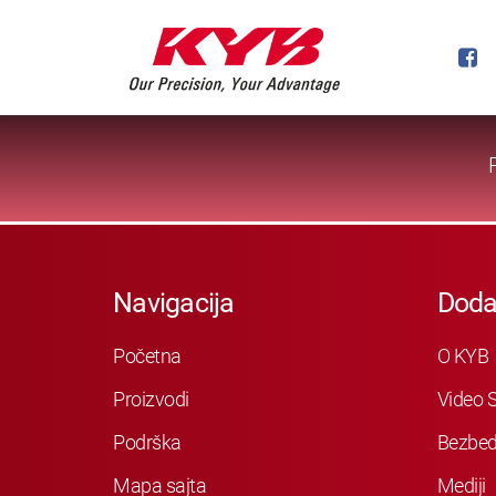
Navigacija
Doda
Početna
O KYB
Proizvodi
Video S
Podrška
Bezbed
Mapa sajta
Mediji