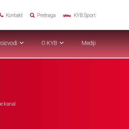
Kontakt
Pretraga
KYB Sport
oizvodi
O KYB
Mediji
be kanal