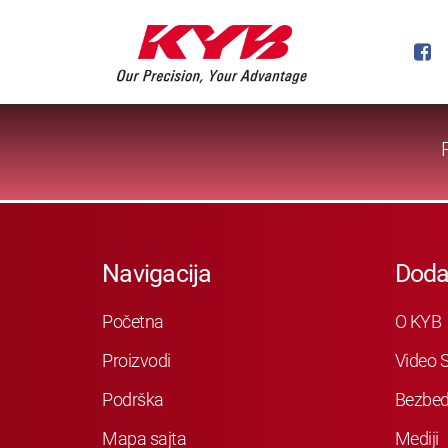
Navigacija
Doda
Početna
O KYB
Proizvodi
Video S
Podrška
Bezbed
Mapa sajta
Mediji