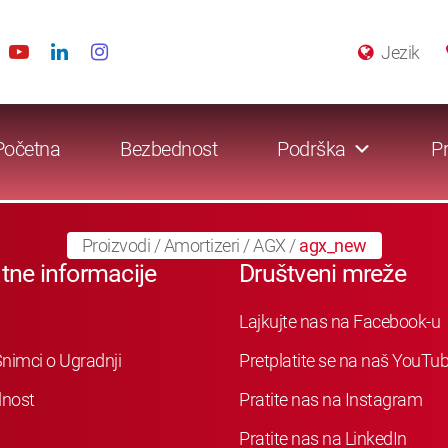
Jezik
Početna
Bezbednost
Podrška
Pr
Proizvodi
/
Amortizeri
/
AGX
/
agx_new
tne informacije
Društveni mreže
Lajkujte nas na Facebook-u
nimci o Ugradnji
Pretplatite se na naš YouTu
nost
Pratite nas na Instagram
Pratite nas na LinkedIn