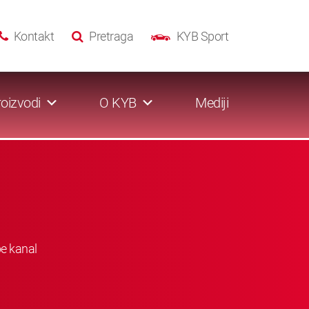
Kontakt
Pretraga
KYB Sport
oizvodi
O KYB
Mediji
be kanal