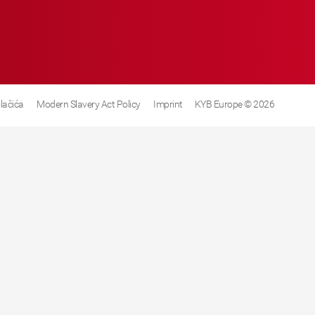
olačića
Modern Slavery Act Policy
Imprint
KYB Europe © 2026