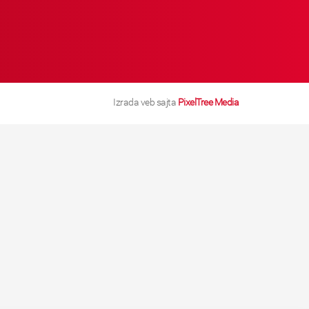
Izrada veb sajta
PixelTree Media