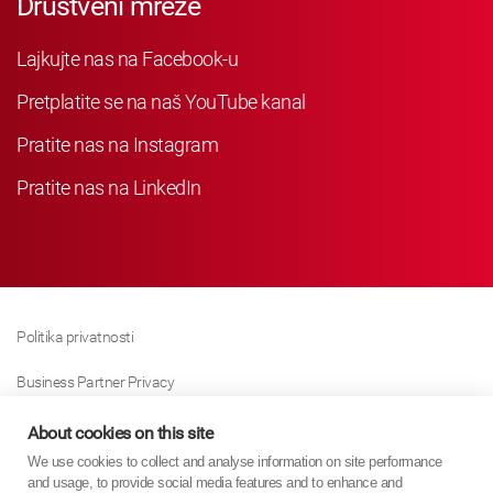
Društveni mreže
Lajkujte nas na Facebook-u
Pretplatite se na naš YouTube kanal
Pratite nas na Instagram
Pratite nas na LinkedIn
Politika privatnosti
Business Partner Privacy
Politika Kolačića
About cookies on this site
We use cookies to collect and analyse information on site performance
Modern Slavery Act Policy
and usage, to provide social media features and to enhance and