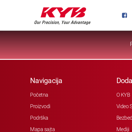
Navigacija
Doda
Početna
O KYB
Proizvodi
Video S
Podrška
Bezbed
Mapa sajta
Mediji