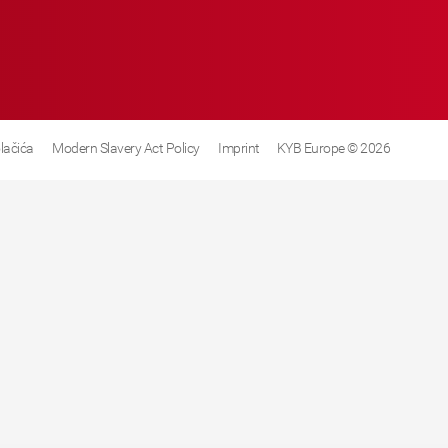
olačića
Modern Slavery Act Policy
Imprint
KYB Europe © 2026