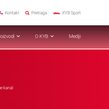
Kontakt
Pretraga
KYB Sport
oizvodi
O KYB
Mediji
be kanal