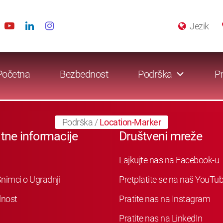
Jezik
Početna
Bezbednost
Podrška
Pr
Podrška
/
Location-Marker
tne informacije
Društveni mreže
Lajkujte nas na Facebook-u
nimci o Ugradnji
Pretplatite se na naš YouTu
nost
Pratite nas na Instagram
Pratite nas na LinkedIn