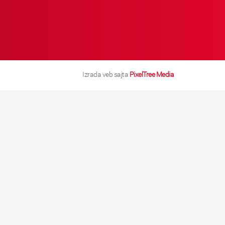
Izrada veb sajta
PixelTree Media