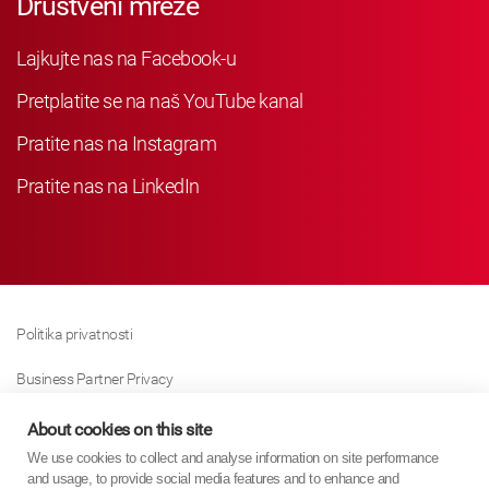
Društveni mreže
Lajkujte nas na Facebook-u
Pretplatite se na naš YouTube kanal
Pratite nas na Instagram
Pratite nas na LinkedIn
Politika privatnosti
Business Partner Privacy
Politika Kolačića
About cookies on this site
We use cookies to collect and analyse information on site performance
Modern Slavery Act Policy
and usage, to provide social media features and to enhance and