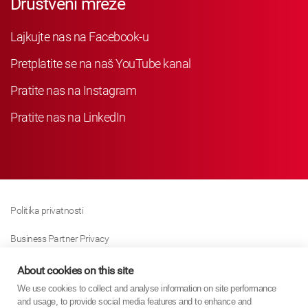
Društveni mreže
Lajkujte nas na Facebook-u
Pretplatite se na naš YouTube kanal
Pratite nas na Instagram
Pratite nas na LinkedIn
Politika privatnosti
Business Partner Privacy
Politika Kolačića
About cookies on this site
We use cookies to collect and analyse information on site performance
Modern Slavery Act Policy
and usage, to provide social media features and to enhance and