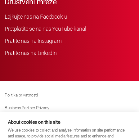
Društveni mreže
Lajkujte nas na Facebook-u
Pretplatite se na naš YouTube kanal
Pratite nas na Instagram
Pratite nas na LinkedIn
Politika privatnosti
Business Partner Privacy
Politika Kolačića
About cookies on this site
We use cookies to collect and analyse information on site performance
Modern Slavery Act Policy
and usage, to provide social media features and to enhance and