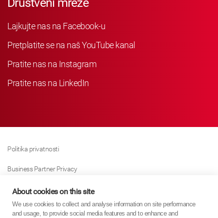
Društveni mreže
Lajkujte nas na Facebook-u
Pretplatite se na naš YouTube kanal
Pratite nas na Instagram
Pratite nas na LinkedIn
Politika privatnosti
Business Partner Privacy
Politika Kolačića
About cookies on this site
We use cookies to collect and analyse information on site performance
Modern Slavery Act Policy
and usage, to provide social media features and to enhance and