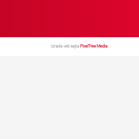
Izrada veb sajta
PixelTree Media