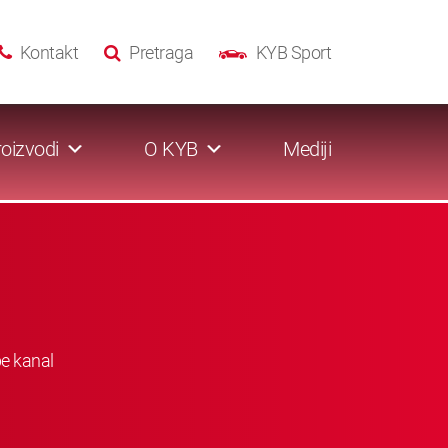
Kontakt
Pretraga
KYB Sport
oizvodi
O KYB
Mediji
be kanal