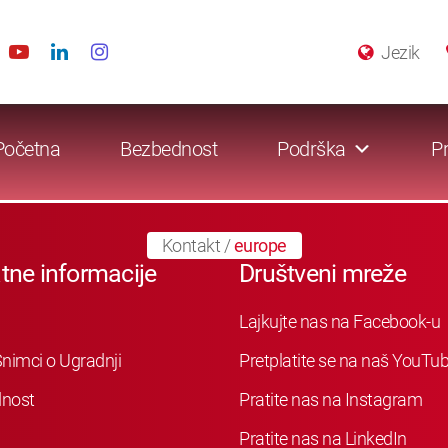
Jezik
Početna
Bezbednost
Podrška
Pr
Kontakt
/
europe
tne informacije
Društveni mreže
Lajkujte nas na Facebook-u
nimci o Ugradnji
Pretplatite se na naš YouTu
nost
Pratite nas na Instagram
Pratite nas na LinkedIn