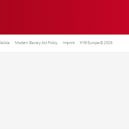
olačića
Modern Slavery Act Policy
Imprint
KYB Europe © 2026