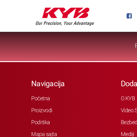
Navigacija
Doda
Početna
O KYB
Proizvodi
Video S
Podrška
Bezbed
Mapa sajta
Mediji