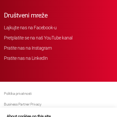
Društveni mreže
Lajkujte nas na Facebook-u
Pretplatite se na naš YouTube kanal
Pratite nas na Instagram
Pratite nas na LinkedIn
Politika privatnosti
Business Partner Privacy
Politika Kolačića
About cookies on this site