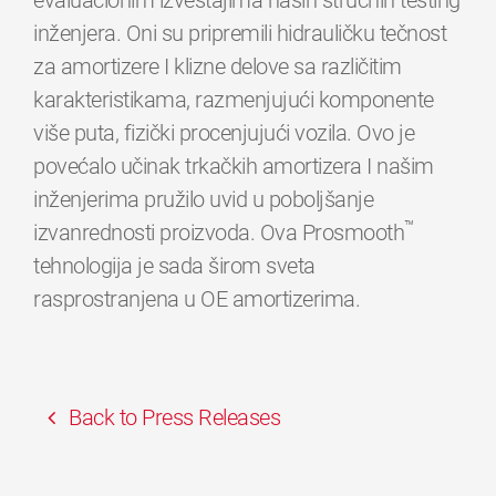
evaluacionim izveštajima naših stručnih testing
inženjera. Oni su pripremili hidrauličku tečnost
za amortizere I klizne delove sa različitim
karakteristikama, razmenjujući komponente
više puta, fizički procenjujući vozila. Ovo je
povećalo učinak trkačkih amortizera I našim
inženjerima pružilo uvid u poboljšanje
™
izvanrednosti proizvoda. Ova Prosmooth
tehnologija je sada širom sveta
rasprostranjena u OE amortizerima.
Back to Press Releases