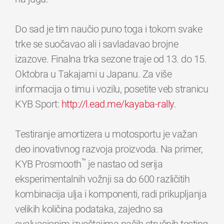
Do sad je tim naučio puno toga i tokom svake
trke se suočavao ali i savladavao brojne
izazove. Finalna trka sezone traje od 13. do 15.
Oktobra u Takajami u Japanu. Za više
informacija o timu i vozilu, posetite veb stranicu
KYB Sport:
http://l.ead.me/kayaba-rally
.
Testiranje amortizera u motosportu je važan
deo inovativnog razvoja proizvoda. Na primer,
™
KYB Prosmooth
je nastao od serija
eksperimentalnih vožnji sa do 600 različitih
kombinacija ulja i komponenti, radi prikupljanja
velikih količina podataka, zajedno sa