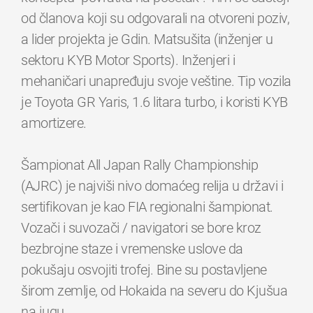
od članova koji su odgovarali na otvoreni poziv,
a lider projekta je Gdin. Matsušita (inženjer u
sektoru KYB Motor Sports). Inženjeri i
mehaničari unapređuju svoje veštine. Tip vozila
je Toyota GR Yaris, 1.6 litara turbo, i koristi KYB
amortizere.
Šampionat All Japan Rally Championship
(AJRC) je najviši nivo domaćeg relija u državi i
sertifikovan je kao FIA regionalni šampionat.
Vozači i suvozači / navigatori se bore kroz
bezbrojne staze i vremenske uslove da
pokušaju osvojiti trofej. Bine su postavljene
širom zemlje, od Hokaida na severu do Kjušua
na jugu.