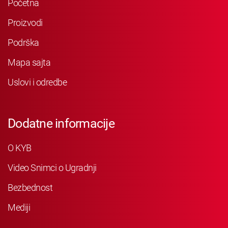
Početna
Proizvodi
Podrška
Mapa sajta
Uslovi i odredbe
Dodatne informacije
O KYB
Video Snimci o Ugradnji
Bezbednost
Mediji