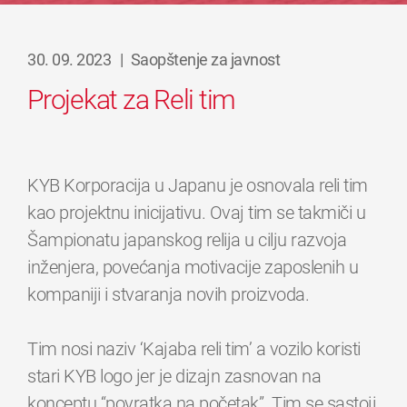
30. 09. 2023
|
Saopštenje za javnost
Projekat za Reli tim
KYB Korporacija u Japanu je osnovala reli tim
kao projektnu inicijativu. Ovaj tim se takmiči u
Šampionatu japanskog relija u cilju razvoja
inženjera, povećanja motivacije zaposlenih u
kompaniji i stvaranja novih proizvoda.
Tim nosi naziv ‘Kajaba reli tim’ a vozilo koristi
stari KYB logo jer je dizajn zasnovan na
konceptu “povratka na početak”. Tim se sastoji