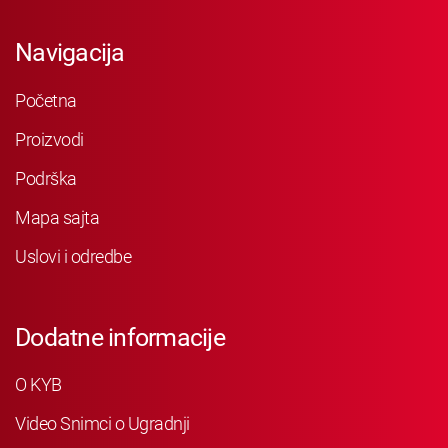
Navigacija
Početna
Proizvodi
Podrška
Mapa sajta
Uslovi i odredbe
Dodatne informacije
O KYB
Video Snimci o Ugradnji