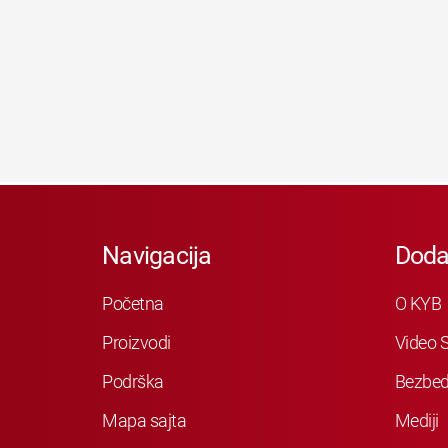
Navigacija
Doda
Početna
O KYB
Proizvodi
Video S
Podrška
Bezbed
Mapa sajta
Mediji