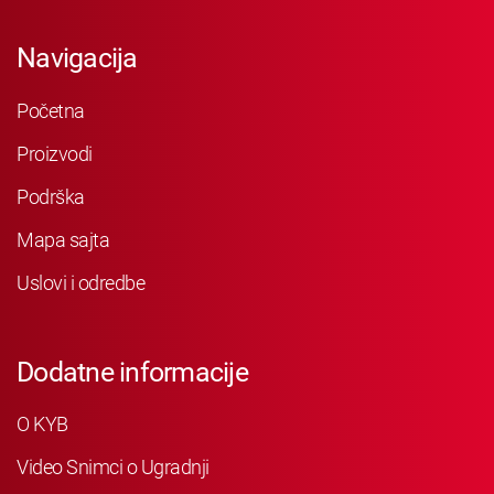
Navigacija
Početna
Proizvodi
Podrška
Mapa sajta
Uslovi i odredbe
Dodatne informacije
O KYB
Video Snimci o Ugradnji