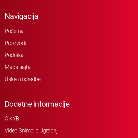
Navigacija
Početna
Proizvodi
Podrška
Mapa sajta
Uslovi i odredbe
Dodatne informacije
O KYB
Video Snimci o Ugradnji