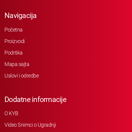
Navigacija
Početna
Proizvodi
Podrška
Mapa sajta
Uslovi i odredbe
Dodatne informacije
O KYB
Video Snimci o Ugradnji