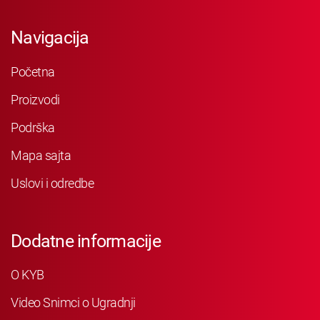
Navigacija
Početna
Proizvodi
Podrška
Mapa sajta
Uslovi i odredbe
Dodatne informacije
O KYB
Video Snimci o Ugradnji