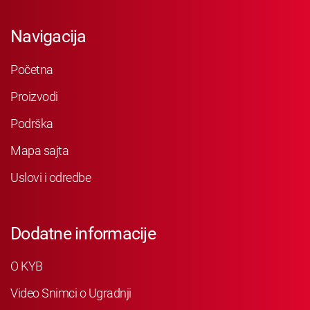
Navigacija
Početna
Proizvodi
Podrška
Mapa sajta
Uslovi i odredbe
Dodatne informacije
O KYB
Video Snimci o Ugradnji