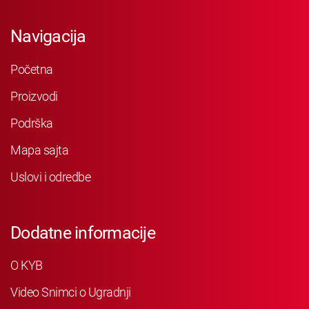
Navigacija
Početna
Proizvodi
Podrška
Mapa sajta
Uslovi i odredbe
Dodatne informacije
O KYB
Video Snimci o Ugradnji