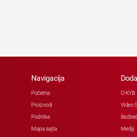
Navigacija
Doda
Početna
O KYB
Proizvodi
Video S
Podrška
Bezbed
Mapa sajta
Mediji