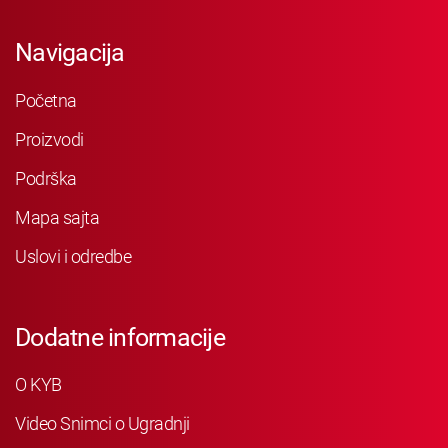
Navigacija
Početna
Proizvodi
Podrška
Mapa sajta
Uslovi i odredbe
Dodatne informacije
O KYB
Video Snimci o Ugradnji