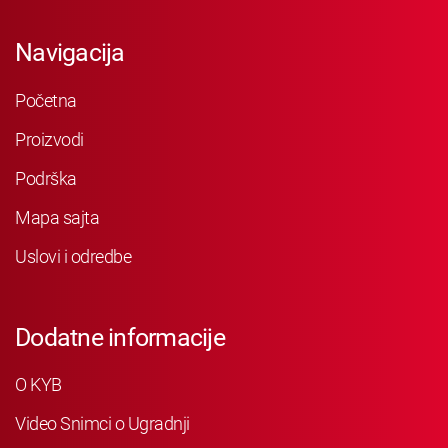
Navigacija
Početna
Proizvodi
Podrška
Mapa sajta
Uslovi i odredbe
Dodatne informacije
O KYB
Video Snimci o Ugradnji