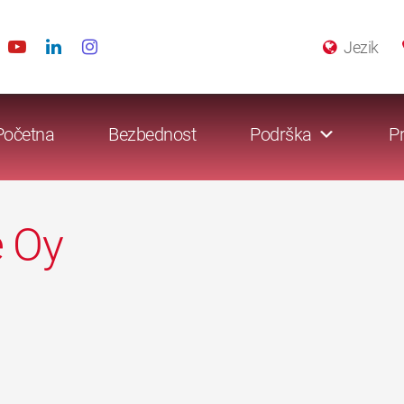
Jezik
Početna
Bezbednost
Podrška
Pr
e Oy