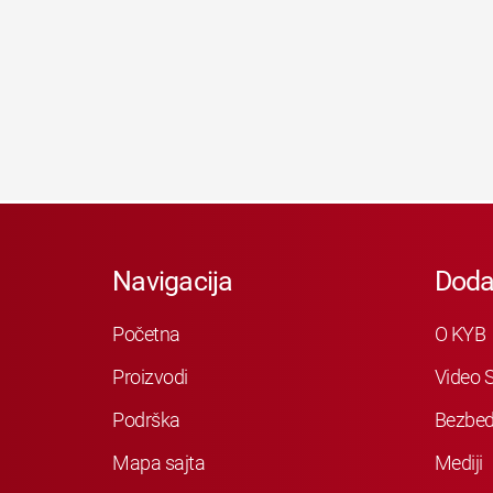
Navigacija
Doda
Početna
O KYB
Proizvodi
Video S
Podrška
Bezbed
Mapa sajta
Mediji