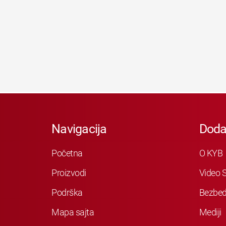
Navigacija
Doda
Početna
O KYB
Proizvodi
Video S
Podrška
Bezbed
Mapa sajta
Mediji