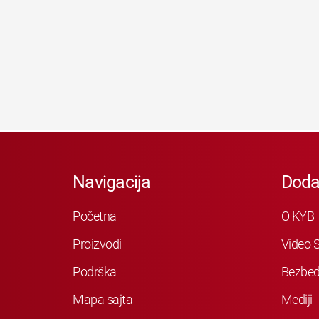
Navigacija
Doda
Početna
O KYB
Proizvodi
Video S
Podrška
Bezbed
Mapa sajta
Mediji