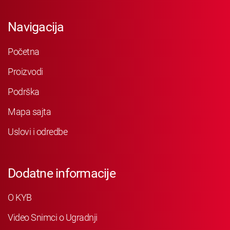
Navigacija
Početna
Proizvodi
Podrška
Mapa sajta
Uslovi i odredbe
Dodatne informacije
O KYB
Video Snimci o Ugradnji