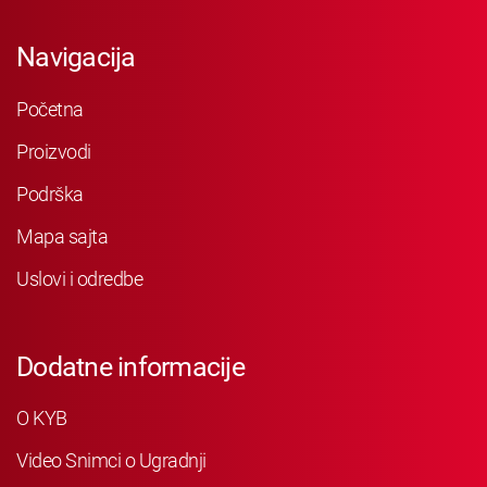
Navigacija
Početna
Proizvodi
Podrška
Mapa sajta
Uslovi i odredbe
Dodatne informacije
O KYB
Video Snimci o Ugradnji