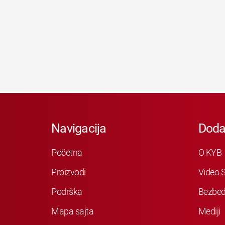
Navigacija
Doda
Početna
O KYB
Proizvodi
Video S
Podrška
Bezbed
Mapa sajta
Mediji