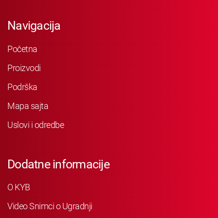
Navigacija
Početna
Proizvodi
Podrška
Mapa sajta
Uslovi i odredbe
Dodatne informacije
O KYB
Video Snimci o Ugradnji