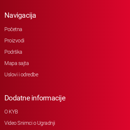
Navigacija
Početna
Proizvodi
Podrška
Mapa sajta
Uslovi i odredbe
Dodatne informacije
O KYB
Video Snimci o Ugradnji