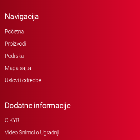
Navigacija
Početna
Proizvodi
Podrška
Mapa sajta
Uslovi i odredbe
Dodatne informacije
O KYB
Video Snimci o Ugradnji