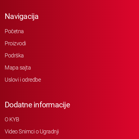
Navigacija
Početna
Proizvodi
Podrška
Mapa sajta
Uslovi i odredbe
Dodatne informacije
O KYB
Video Snimci o Ugradnji