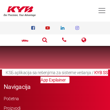
T
КЅБ аplikacija sa rešenjima za sisteme vešanja
/
KYB SS
App Explainer
Navigacija
Početna
Proizvodi