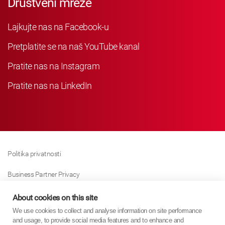
Društveni mreže
Lajkujte nas na Facebook-u
Pretplatite se na naš YouTube kanal
Pratite nas na Instagram
Pratite nas na LinkedIn
Politika privatnosti
Business Partner Privacy
Politika Kolačića
About cookies on this site
We use cookies to collect and analyse information on site performance
Modern Slavery Act Policy
and usage, to provide social media features and to enhance and