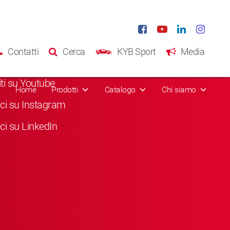
al Media
Contatti
Cerca
KYB Sport
Media
a "Mi piace" su Facebook
viti su Youtube
Home
Prodotti
Catalogo
Chi siamo
ci su Instagram
ci su LinkedIn