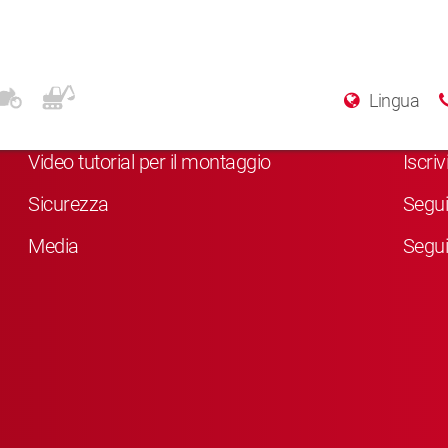
Altre info
Soci
Lingua
Chi siamo
Clicc
Video tutorial per il montaggio
Iscri
Sicurezza
Segui
Media
Segui