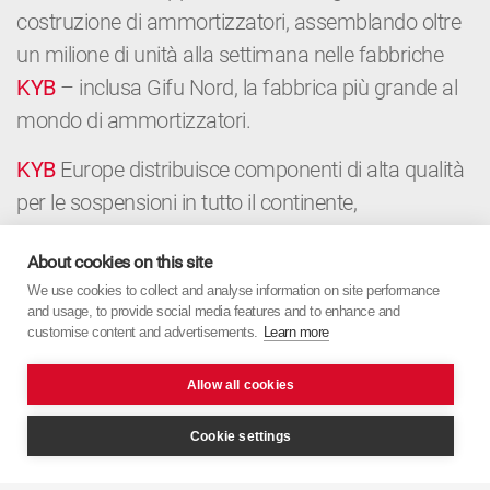
costruzione di ammortizzatori, assemblando oltre
un milione di unità alla settimana nelle fabbriche
KYB
– inclusa Gifu Nord, la fabbrica più grande al
mondo di ammortizzatori.
KYB
Europe distribuisce componenti di alta qualità
per le sospensioni in tutto il continente,
supportando l’OEM, i distributori e le officine con
About cookies on this site
componenti premium e esperienza locale.
We use cookies to collect and analyse information on site performance
Dall’OEM all’Aftermarket,
KYB
Europe combina la
and usage, to provide social media features and to enhance and
precisione Giapponese e il focus Europeo.
customise content and advertisements.
Learn more
Allow all cookies
Cookie settings