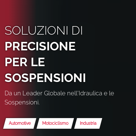
SOLUZIONI DI
PRECISIONE
PER LE
SOSPENSIONI
Da un Leader Globale nell'Idraulica e le
Sospensioni.
Automotive
Motociclismo
Industria