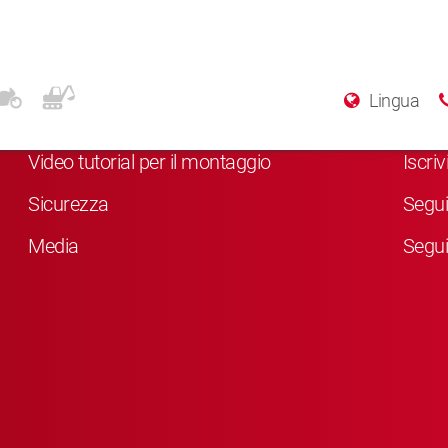
Altre info
Soci
Lingua
Chi siamo
Clicc
Video tutorial per il montaggio
Iscri
Sicurezza
Segui
Media
Segui