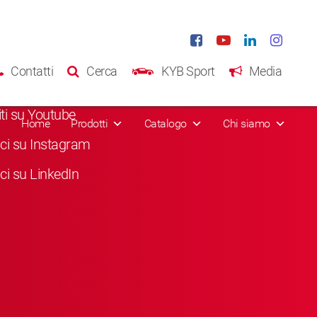
al Media
Contatti
Cerca
KYB Sport
Media
a "Mi piace" su Facebook
viti su Youtube
Home
Prodotti
Catalogo
Chi siamo
ci su Instagram
ci su LinkedIn