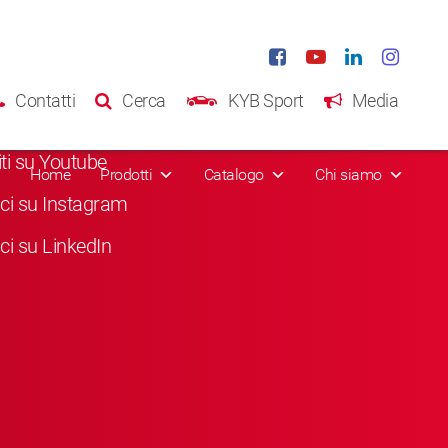
al Media
Contatti
Cerca
KYB Sport
Media
a "Mi piace" su Facebook
viti su Youtube
Home
Prodotti
Catalogo
Chi siamo
ci su Instagram
ci su LinkedIn