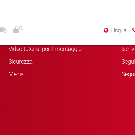
Altre info
Soci
Lingua
Chi siamo
Clicc
Video tutorial per il montaggio
Iscri
Sicurezza
Segui
Media
Segui