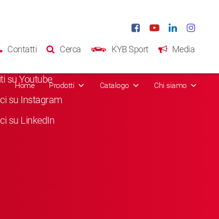
al Media
Contatti
Cerca
KYB Sport
Media
a "Mi piace" su Facebook
viti su Youtube
Home
Prodotti
Catalogo
Chi siamo
ci su Instagram
ci su LinkedIn