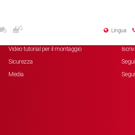
Altre info
Soci
Lingua
Chi siamo
Clicc
Video tutorial per il montaggio
Iscri
Sicurezza
Segui
Media
Segui