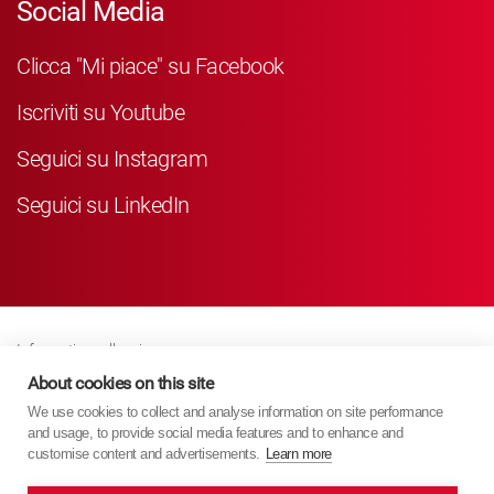
Social Media
Clicca "Mi piace" su Facebook
Iscriviti su Youtube
Seguici su Instagram
Seguici su LinkedIn
Informativa sulla privacy
Business Partner Privacy
About cookies on this site
We use cookies to collect and analyse information on site performance
Politica Sui Cookie
and usage, to provide social media features and to enhance and
Modern Slavery Act Policy
customise content and advertisements.
Learn more
Imprint