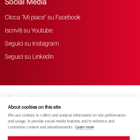
Social Media
Clicca "Mi piace" su Facebook
Iscriviti su Youtube
Seguici su Instagram
Seguici su LinkedIn
Informativa sulla privacy
Business Partner Privacy
About cookies on this site
We use cookies to collect and analyse information on site performance
Politica Sui Cookie
and usage, to provide social media features and to enhance and
Modern Slavery Act Policy
customise content and advertisements.
Learn more
Imprint