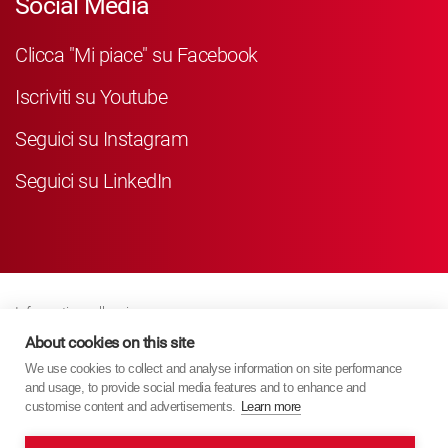
Social Media
Clicca "Mi piace" su Facebook
Iscriviti su Youtube
Seguici su Instagram
Seguici su LinkedIn
Informativa sulla privacy
Business Partner Privacy
About cookies on this site
We use cookies to collect and analyse information on site performance
Politica Sui Cookie
and usage, to provide social media features and to enhance and
Modern Slavery Act Policy
customise content and advertisements.
Learn more
Imprint