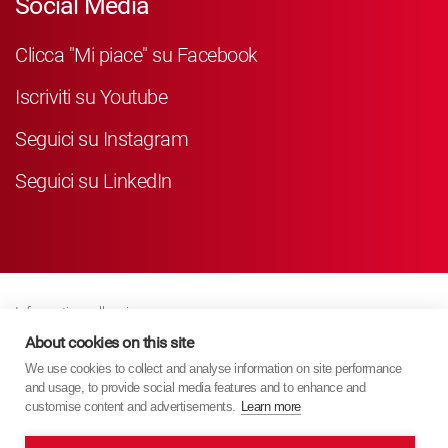
Social Media
Clicca "Mi piace" su Facebook
Iscriviti su Youtube
Seguici su Instagram
Seguici su LinkedIn
Informativa sulla privacy
Business Partner Privacy
About cookies on this site
We use cookies to collect and analyse information on site performance
Politica Sui Cookie
and usage, to provide social media features and to enhance and
Modern Slavery Act Policy
customise content and advertisements.
Learn more
Imprint