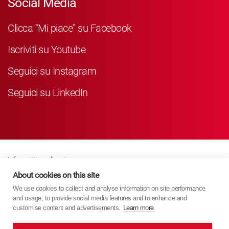
Social Media
Clicca "Mi piace" su Facebook
Iscriviti su Youtube
Seguici su Instagram
Seguici su LinkedIn
Informativa sulla privacy
Business Partner Privacy
About cookies on this site
We use cookies to collect and analyse information on site performance
Politica Sui Cookie
and usage, to provide social media features and to enhance and
Modern Slavery Act Policy
customise content and advertisements.
Learn more
Imprint