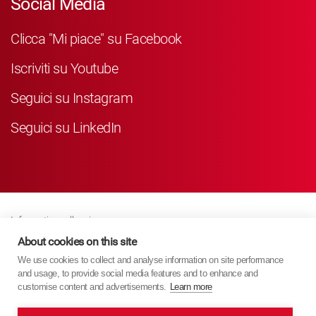
Social Media
Clicca "Mi piace" su Facebook
Iscriviti su Youtube
Seguici su Instagram
Seguici su LinkedIn
Informativa sulla privacy
Business Partner Privacy
About cookies on this site
We use cookies to collect and analyse information on site performance
Politica Sui Cookie
and usage, to provide social media features and to enhance and
Modern Slavery Act Policy
customise content and advertisements.
Learn more
Imprint