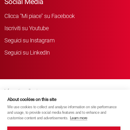
Social Media
Clicca "Mi piace" su Facebook
Iscriviti su Youtube
Seguici su Instagram
Seguici su LinkedIn
Informativa sulla privacy
Business Partner Privacy
About cookies on this site
We use cookies to collect and analyse information on site performance
Politica Sui Cookie
and usage, to provide social media features and to enhance and
Modern Slavery Act Policy
customise content and advertisements.
Learn more
Imprint